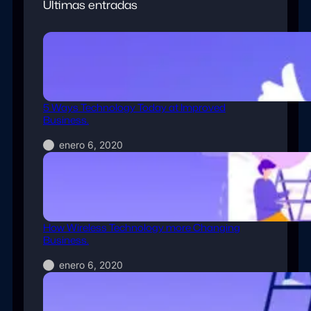
Últimas entradas
s
.
5 Ways Technology Today at Improved
Business.
enero 6, 2020
How Wireless Technology more Changing
Business.
enero 6, 2020