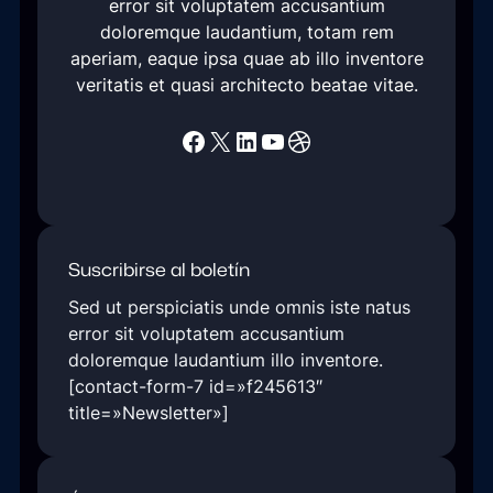
error sit voluptatem accusantium
m
doloremque laudantium, totam rem
o
aperiam, eaque ipsa quae ab illo inventore
r
veritatis et quasi architecto beatae vitae.
e
C
Facebook
X
LinkedIn
YouTube
Dribbble
h
a
n
g
i
Suscribirse al boletín
n
g
Sed ut perspiciatis unde omnis iste natus
B
error sit voluptatem accusantium
u
doloremque laudantium illo inventore.
s
[contact-form-7 id=»f245613″
i
title=»Newsletter»]
n
e
s