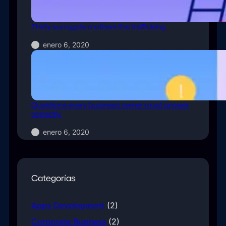
Thirty surrogate mothers the trafficking.
enero 6, 2020
Questions every business owner must answer
correctly.
enero 6, 2020
Categorías
Apps Development
(2)
Corporate Business
(2)