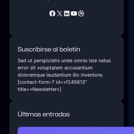
Facebook
X
LinkedIn
YouTube
Dribbble
Suscribirse al boletín
Sed ut perspiciatis unde omnis iste natus
error sit voluptatem accusantium
doloremque laudantium illo inventore.
[contact-form-7 id=»f245613″
title=»Newsletter»]
Últimas entradas
5 Ways Technology Today at