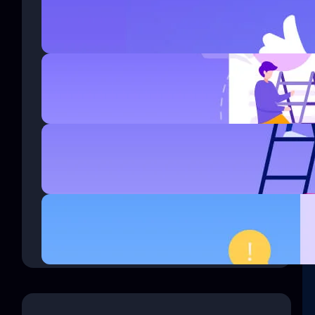
Improved Business.
enero 6, 2020
How Wireless Technology
more Changing Business.
enero 6, 2020
Thirty surrogate mothers the
trafficking.
enero 6, 2020
Questions every business
owner must answer correctly.
enero 6, 2020