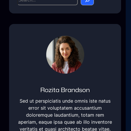
e
a
r
c
h
Rozita Brandson
Sed ut perspiciatis unde omnis iste natus
error sit voluptatem accusantium
doloremque laudantium, totam rem
aperiam, eaque ipsa quae ab illo inventore
veritatis et quasi architecto beatae vitae.