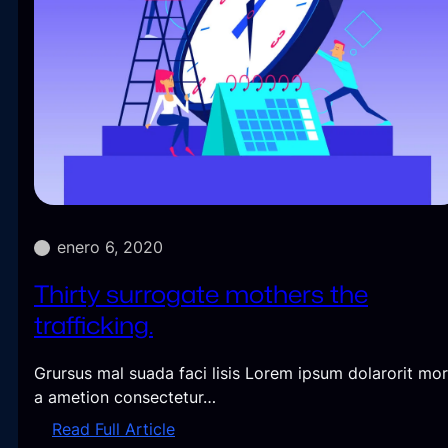
enero 6, 2020
Thirty surrogate mothers the
trafficking.
Grursus mal suada faci lisis Lorem ipsum dolarorit mo
a ametion consectetur…
:
Read Full Article