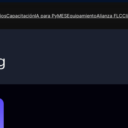
ios
Capacitación
IA para PyMES
Equipamiento
Alianza FLC
Cl
g