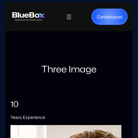
Saltar
al
Contáctanos
contenido
Three Image
10
Years Experience